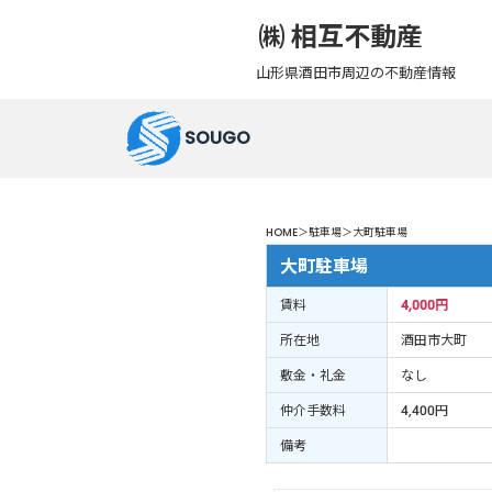
㈱ 相互不動産
山形県酒田市周辺の不動産情報
SOUGO
HOME＞駐車場＞大町駐車場
大町駐車場
賃料
4,000円
所在地
酒田市大町
敷金・礼金
なし
仲介手数料
4,400円
備考